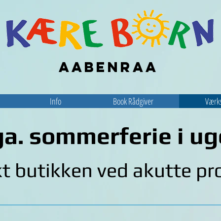
Aabenraa
Husk vi har fra str. 0-14 år i tøjafdelingen!
Info
Book Rådgiver
Værk
a. sommerferie i u
t butikken ved akutte pr