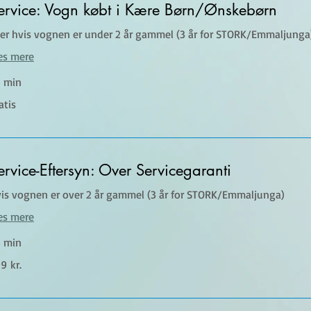
ervice: Vogn købt i Kære Børn/Ønskebørn
ler hvis vognen er under 2 år gammel (3 år for STORK/Emmaljunga
æs mere
 min
tis
atis
ervice-Eftersyn: Over Servicegaranti
is vognen er over 2 år gammel (3 år for STORK/Emmaljunga)
æs mere
 min
9
9 kr.
nske
ner