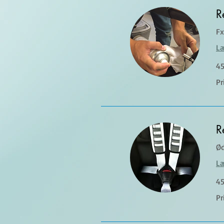
R
Fx
L
45
Pri
Pr
var
R
Ød
L
45
Pri
Pr
var