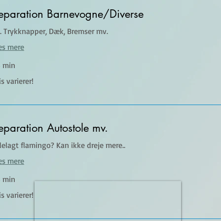
eparation Barnevogne/Diverse
. Trykknapper, Dæk, Bremser mv.
æs mere
 min
s
is varierer!
ierer!
eparation Autostole mv.
elagt flamingo? Kan ikke dreje mere..
æs mere
 min
s
is varierer!
ierer!