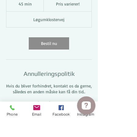
varierer!
45 min
4
Pris varierer!
5
m
Løgumklostervej
i
n
Bestil nu
Annulleringspolitik
Hvis du bliver forhindret, kontakt os da gerne,
således en anden måske kan få din tid..
På forhånd tak.
Phone
Email
Facebook
Instagram
Med venlig hilsen
Kære Børn Aabenraa