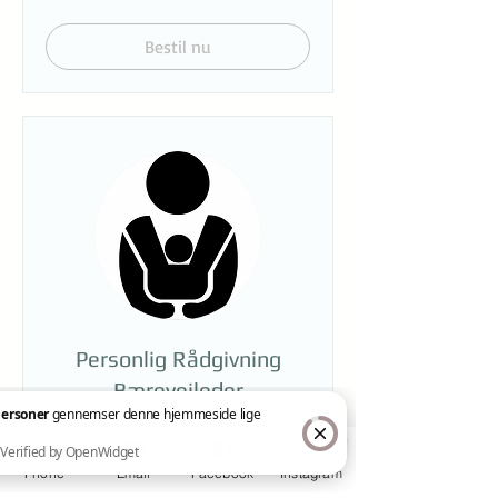
kroner
Bestil nu
Personlig Rådgivning
Bærevejleder
Få hjælp til at bære dit barn optimalt
og sikkert.
Phone
Email
Facebook
Instagram
Læs mere
2 personer gennemser denne hjemmeside lige nu. Verified by OpenWidget